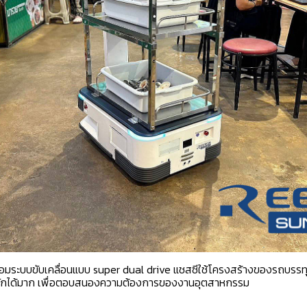
้อมระบบขับเคลื่อนแบบ super dual drive แชสซีใช้โครงสร้างของรถบรรท
นักได้มาก เพื่อตอบสนองความต้องการของงานอุตสาหกรรม