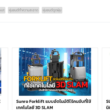
bot
หุ่นยนต์ทำความสะอาด
หุ่นยนต์ดูดฝุ่น
E
Sunro Forklift แบบอัตโนมัติไร้คนขับที่ใช้
S
เทคโนโลยี 3D SLAM
นิ