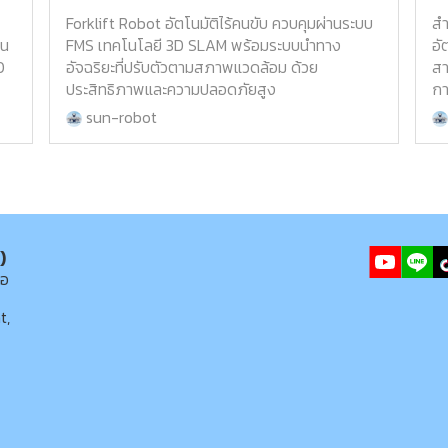
Forklift Robot อัตโนมัติไร้คนขับ ควบคุมผ่านระบบ
สำ
่น
FMS เทคโนโลยี 3D SLAM พร้อมระบบนำทาง
อั
0
อัจฉริยะที่ปรับตัวตามสภาพแวดล้อม ด้วย
สา
ประสิทธิภาพและความปลอดภัยสูง
กา
sun-robot
)
่อ
t,