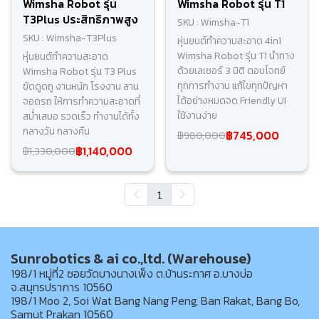
Wimsha Robot รุ่น
Wimsha Robot รุ่น T1
T3Plus ประสิทธิภาพสูง
SKU : Wimsha-T1
SKU : Wimsha-T3Plus
หุ่นยนต์ทำความสะอาด 4in1
Wimsha Robot รุ่น T1 นำทาง
หุ่นยนต์ทำความสะอาด
ด้วยเลเซอร์ 3 มิติ ตอบโจทย์
Wimsha Robot รุ่น T3 Plus
ทุกการทำงาน แก้ไขทุกปัญหา
ขัดดูดถู งานหนัก โรงงาน ลาน
ได้อย่างหมดจด Friendly UI
จอดรถ ให้การทำความสะอาดที่
ใช้งานง่าย
สม่ำเสมอ รวดเร็ว ทำงานได้ทั้ง
กลางวัน กลางคืน
฿745,000
฿980,000
฿1,140,000
฿1,330,000
1
Sunrobotics & ai co.,ltd. (Warehouse)
198/1 หมู่ที่2 ซอยวัดบางนางเพ็ง ต.บ้านระกาศ อ.บางบ่อ
จ.สมุทรปราการ 10560
198/1 Moo 2, Soi Wat Bang Nang Peng, Ban Rakat, Bang Bo,
Samut Prakan 10560