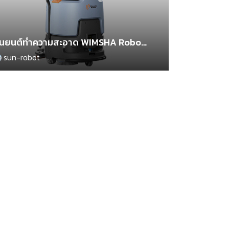
หุ่นยนต์ทำความสะอาด WIMSHA Robot รุ่น T3 Plus ขัดถู งานหนัก
sun-robot