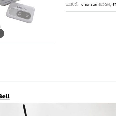
แบรนด์:
orionstar
หมวดหมู่:
รา
m
Bell