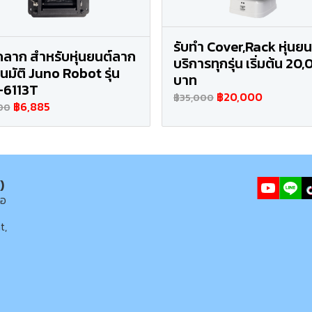
รับทำ Cover,Rack หุ่นยน
กลาก สำหรับหุ่นยนต์ลาก
บริการทุกรุ่น เริ่มต้น 20
โนมัติ Juno Robot รุ่น
บาท
-6113T
฿20,000
฿35,000
฿6,885
00
)
่อ
t,