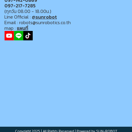
097-142-0869
097-217-7285
(ทุกวัน 08.00 - 18.00น.)
Line Official :
@sunrobot
Email : robots@sunrobotics.co.th
map :
แผนที่
Copyright 2025 | All Rights Reserved | Powered by SUN-ROBOT