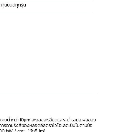
หุ่นยนต์ทุกรุ่น
้งพิเศษต่ำกว่า10μm ละอองละเอียดและสม่ำเสมอ ผลของ
 การฉายรังสีของหลอดอัลตราไวโอเลตเป็นไปตามข้อ
0 isW / cm²（วัดที่ 1m)