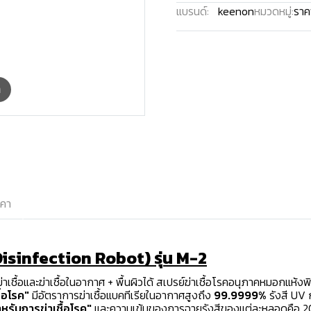
แบรนด์:
keenon
หมวดหมู่:
ราคา
m
าคา
isinfection Robot) รุ่น M-2
ชื้อและฆ่าเชื้อในอากาศ + พื้นผิวได้ สเปรย์ฆ่าเชื้อโรคอนุภาคหมอกแห
้อโรค"
มีอัตราการฆ่าเชื้อแบคทีเรียในอากาศสูงถึง
99.9999%
รังสี UV
รับการฆ่าเชื้อโรค"
และความเข้มของการฉายรังสีของแต่ละหลอดคือ 20