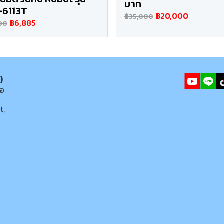
บาท
-6113T
฿20,000
฿35,000
฿6,885
00
)
่อ
t,