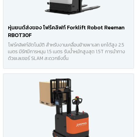
หุ่นยนต์ส่งของ โฟร์คลิฟท์ Forklift Robot Reeman
RBOT30F
โฟร์คลิฟท์อัตโนมัติ สำหรับงานเคลื่อนย้ายพาเลท ยกได้สูง 2.5
เมตร มีรัศมีการหมุน 1.5 เมตร รับน้ำหนักสูงสุด 1.5T การนำทาง
ด้วยเลเซอร์ SLAM สะดวกยิ่งขึ้น