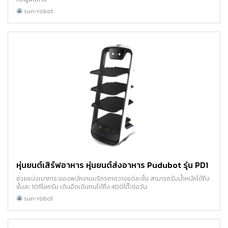
sun-robot
หุ่นยนต์เสิร์ฟอาหาร หุ่นยนต์ส่งอาหาร Pudubot รุ่น PD1
ช่วยแบ่งเบาภาระของพนักงานบริกรถาดวางแต่ละชั้น สามารถรับน้ำหนักได้ถึง
ชั้นละ 10กิโลกรัม เดินอึดเดินทนได้ถึง 400โต๊ะต่อวัน
sun-robot